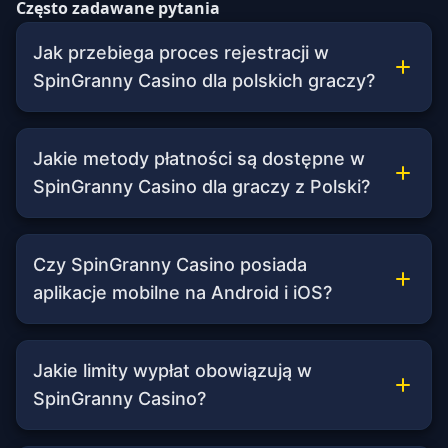
Często zadawane pytania
Jak przebiega proces rejestracji w
SpinGranny Casino dla polskich graczy?
Jakie metody płatności są dostępne w
SpinGranny Casino dla graczy z Polski?
Czy SpinGranny Casino posiada
aplikacje mobilne na Android i iOS?
Jakie limity wypłat obowiązują w
SpinGranny Casino?