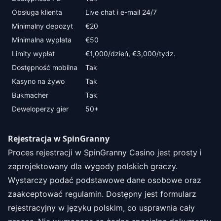
Obsługa klienta
Live chat i e-mail 24/7
Minimalny depozyt
€20
Minimalna wypłata
€50
Limity wypłat
€1,000/dzień, €3,000/tydz.
Dostępność mobilna
Tak
Kasyno na żywo
Tak
Bukmacher
Tak
Deweloperzy gier
50+
Rejestracja w SpinGranny
Proces rejestracji w SpinGranny Casino jest prosty i
zaprojektowany dla wygody polskich graczy.
Wystarczy podać podstawowe dane osobowe oraz
zaakceptować regulamin. Dostępny jest formularz
rejestracyjny w języku polskim, co usprawnia cały