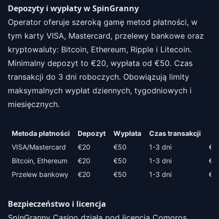
Depozyty i wypłaty w SpinGranny
Operator oferuje szeroką gamę metod płatności, w
tym karty VISA, Mastercard, przelewy bankowe oraz
kryptowaluty: Bitcoin, Ethereum, Ripple i Litecoin.
Minimalny depozyt to €20, wypłata od €50. Czas
transakcji do 3 dni roboczych. Obowiązują limity
maksymalnych wypłat dziennych, tygodniowych i
miesięcznych.
Metoda płatności
Depozyt
Wypłata
Czas transakcji
L
VISA/Mastercard
€20
€50
1-3 dni
€1
Bitcoin, Ethereum
€20
€50
1-3 dni
€3
Przelew bankowy
€20
€50
1-3 dni
€1
Bezpieczeństwo i licencja
SpinGranny Casino działa pod licencją Comoros