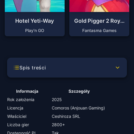
Hotel Yeti-Way
Gold Pigger 2 Royal
Snouts
Play'n GO
Fantasma Games
Spis treści
Informacja
Szczegóły
Rok założenia
2025
Licencja
Comoros (Anjouan Gaming)
Właściciel
Ceshiroza SRL
Liczba gier
2800+
Dostępność PL
Tak