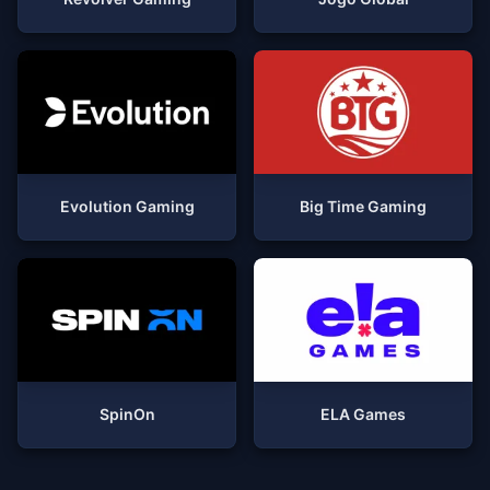
Evolution Gaming
Big Time Gaming
SpinOn
ELA Games