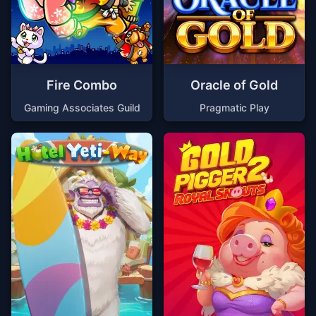
Fire Combo
Oracle of Gold
Gaming Associates Guild
Pragmatic Play