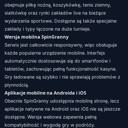
obejmuje piłkę nożną, koszykówkę, tenis ziemny,
siatkówkę oraz rynki zakładów live na bieżące
wydarzenia sportowe. Dostępne są także specjalne
zakłady i typy łączone na duże turnieje.
Wersja mobilna SpinGranny
Serwis jest całkowicie responsywny, więc obsługuje
każde popularne urządzenie mobilne. Interfejs
automatycznie dostosowuje się do smartfonów i
tabletów, zachowując pełną funkcjonalność kasyna.
Gry ładowane są szybko i nie sprawiają problemów z
płynnością.
Aplikacje mobilne na Androida i iOS
Obecnie SpinGranny udostępnia mobilną stronę, lecz
aplikacje natywne na Android oraz iOS nie są jeszcze
dostępne. Wersja webowa zapewnia pełną
kompatybilność i wygodę gry w podróży.