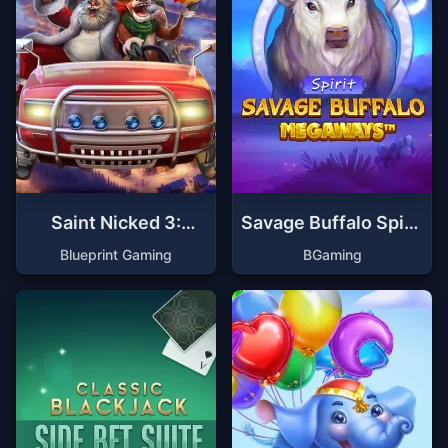
Saint Nicked 3:
Savage Buffalo Spirit
Present Tense
Megaways
Blueprint Gaming
BGaming