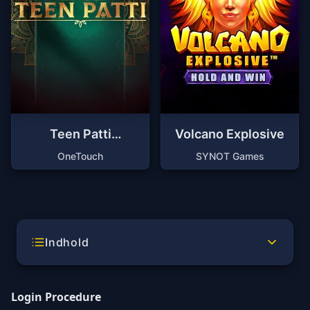
Teen Patti
Volcano Explosive
(OneTouch)
OneTouch
SYNOT Games
Indhold
Login Procedure