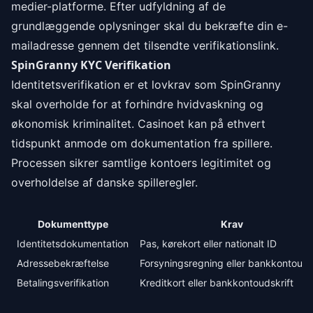
medier-platforme. Efter udfyldning af de
grundlæggende oplysninger skal du bekræfte din e-
mailadresse gennem det tilsendte verifikationslink.
SpinGranny KYC Verifikation
Identitetsverifikation er et lovkrav som SpinGranny
skal overholde for at forhindre hvidvaskning og
økonomisk kriminalitet. Casinoet kan på ethvert
tidspunkt anmode om dokumentation fra spillere.
Processen sikrer samtlige kontoers legitimitet og
overholdelse af danske spilleregler.
Dokumenttype
Krav
Identitetsdokumentation
Pas, kørekort eller nationalt ID
Adressebekræftelse
Forsyningsregning eller bankkontoud
Betalingsverifikation
Kreditkort eller bankkontoudskrift