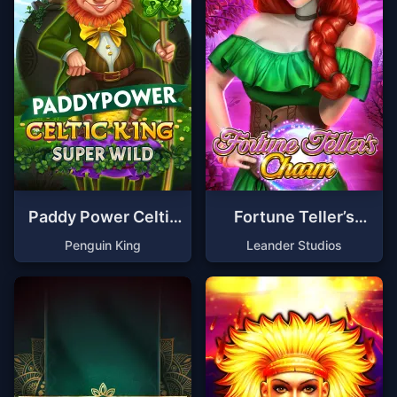
Paddy Power Celtic
Fortune Teller’s
King: Super Wild
Charm
Penguin King
Leander Studios