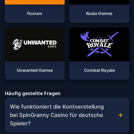
Foxium
Koala Games
Unwanted Games
Combat Royale
Häufig gestellte Fragen
Wie funktioniert die Kontoerstellung
bei SpinGranny Casino für deutsche
Spieler?