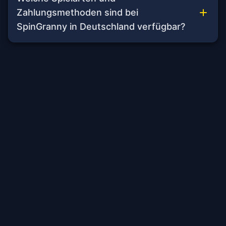
Zahlungsmethoden sind bei
SpinGranny in Deutschland verfügbar?