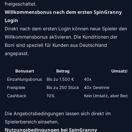
freigeschaltet.
Willkommensbonus nach dem ersten SpinGranny
Login
Direkt nach dem ersten Login können neue Spieler den
Willkommensbonus aktivieren. Die Konditionen der
Boni sind speziell für Kunden aus Deutschland
angepasst.
Bonusart
Betrag
Umsatzbe
Einzahlungsbonus
Bis zu 1.500 €
40x
Freispiele
Bis zu 250 Stück
40x Gewinne
Cashback
10%
Kein Umsatz, aber Bedi
Die Angebotsbedingungen lassen sich direkt im
Spielerbereich einsehen.
Nutzungsbedingungen bei SpinGranny