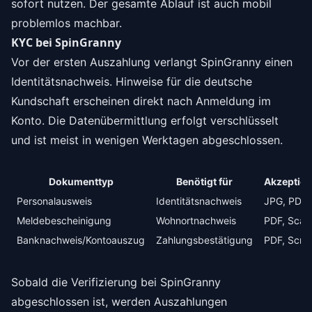
sofort nutzen. Der gesamte Ablauf ist auch mobil
problemlos machbar.
KYC bei SpinGranny
Vor der ersten Auszahlung verlangt SpinGranny einen
Identitätsnachweis. Hinweise für die deutsche
Kundschaft erscheinen direkt nach Anmeldung im
Konto. Die Datenübermittlung erfolgt verschlüsselt
und ist meist in wenigen Werktagen abgeschlossen.
Dokumenttyp
Benötigt für
Akzeptier
Personalausweis
Identitätsnachweis
JPG, PDF,
Meldebescheinigung
Wohnortnachweis
PDF, Scan,
Banknachweis/Kontoauszug
Zahlungsbestätigung
PDF, Scre
Sobald die Verifizierung bei SpinGranny
abgeschlossen ist, werden Auszahlungen