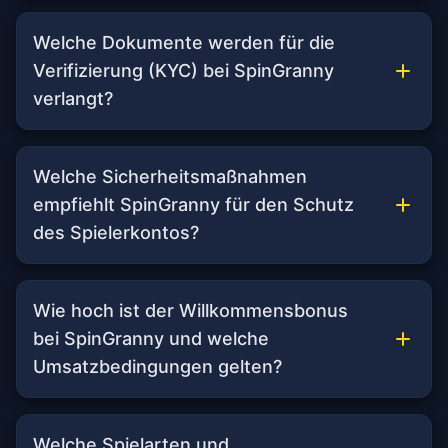
Welche Dokumente werden für die
Verifizierung (KYC) bei SpinGranny
verlangt?
Welche Sicherheitsmaßnahmen
empfiehlt SpinGranny für den Schutz
des Spielerkontos?
Wie hoch ist der Willkommensbonus
bei SpinGranny und welche
Umsatzbedingungen gelten?
Welche Spielarten und