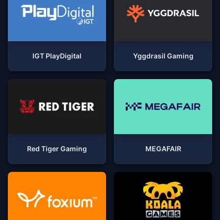
IGT PlayDigital
Yggdrasil Gaming
Red Tiger Gaming
MEGAFAIR