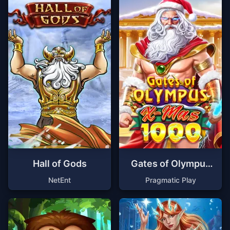
Hall of Gods
Gates of Olympus
Xmas 1000
NetEnt
Pragmatic Play