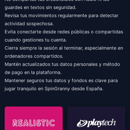
guardes en textos sin seguridad.
Revisa tus movimientos regularmente para detectar
actividad sospechosa.
Evita conectarte desde redes públicas o compartidas
cuando gestiones tu cuenta.
Cierra siempre la sesión al terminar, especialmente en
ordenadores compartidos.
Mantén actualizados tus datos personales y método
de pago en la plataforma.
Mantener seguros tus datos y fondos es clave para
jugar tranquilo en SpinGranny desde España.