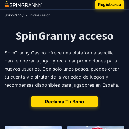
Registrarse
SpinGranny
›
Iniciar sesión
SpinGranny acceso
SpinGranny Casino ofrece una plataforma sencilla
para empezar a jugar y reclamar promociones para
nuevos usuarios. Con solo unos pasos, puedes crear
tu cuenta y disfrutar de la
variedad de juegos
y
recompensas disponibles para jugadores en España.
Reclama Tu Bono