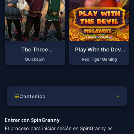
The Three
Play With the Devil
Musketeers
Megaways
Quickspin
Red Tiger Gaming
Contenido
Entrar con SpinGranny
El proceso para iniciar sesión en
SpinGranny
es