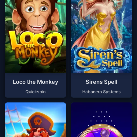
Loco the Monkey
Sirens Spell
Quickspin
Habanero Systems