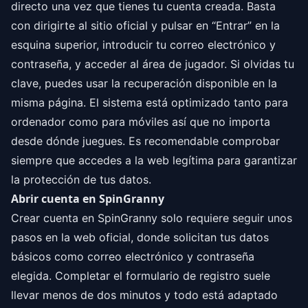
directo una vez que tienes tu cuenta creada. Basta
con dirigirte al sitio oficial y pulsar en “Entrar” en la
esquina superior, introducir tu correo electrónico y
contraseña, y acceder al área de jugador. Si olvidas tu
clave, puedes usar la recuperación disponible en la
misma página. El sistema está optimizado tanto para
ordenador como para móviles así que no importa
desde dónde juegues. Es recomendable comprobar
siempre que accedes a la web legítima para garantizar
la protección de tus datos.
Abrir cuenta en SpinGranny
Crear cuenta en SpinGranny solo requiere seguir unos
pasos en la web oficial, donde solicitan tus datos
básicos como correo electrónico y contraseña
elegida. Completar el formulario de registro suele
llevar menos de dos minutos y todo está adaptado