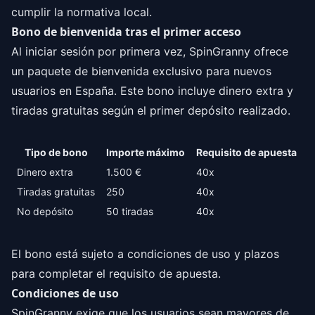
cumplir la normativa local.
Bono de bienvenida tras el primer acceso
Al iniciar sesión por primera vez, SpinGranny ofrece
un paquete de bienvenida exclusivo para nuevos
usuarios en España. Este bono incluye dinero extra y
tiradas gratuitas según el primer depósito realizado.
Tipo de bono
Importe máximo
Requisito de apuesta
Dinero extra
1.500 €
40x
Tiradas gratuitas
250
40x
No depósito
50 tiradas
40x
El bono está sujeto a condiciones de uso y plazos
para completar el requisito de apuesta.
Condiciones de uso
SpinGranny exige que los usuarios sean mayores de